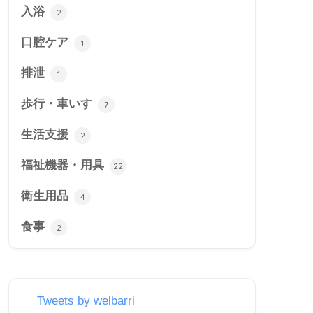
入浴
2
口腔ケア
1
排泄
1
歩行・車いす
7
生活支援
2
福祉機器・用具
22
衛生用品
4
食事
2
Tweets by welbarri