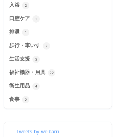
入浴
2
口腔ケア
1
排泄
1
歩行・車いす
7
生活支援
2
福祉機器・用具
22
衛生用品
4
食事
2
Tweets by welbarri